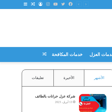
فيسبوك
تويتر
يوتيوب
انستقرام
تسجيل
مقال
إضافة
الدخول
عشوائي
عمود
جانبي
دمات العزل
خدمات المكافحة
مقال
عشوائي
الأشهر
الأخيرة
تعليقات
شركة عزل خزانات بالطائف
13 أبريل، 2023